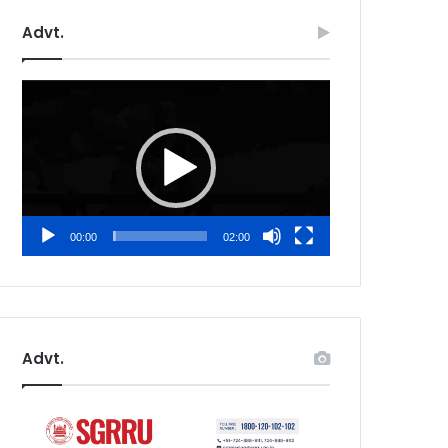
Advt.
Video
Player
00:00
02:00
Advt.