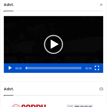
Advt.
Video
Player
00:00
02:00
Advt.