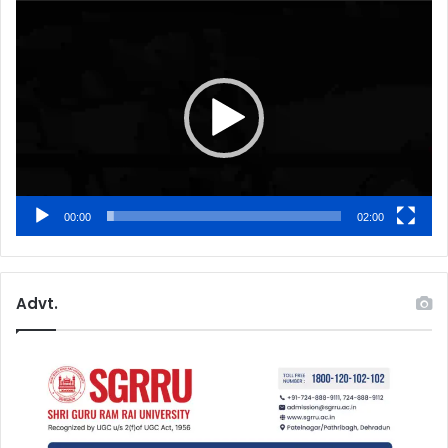
Video
Player
00:00
02:00
Advt.