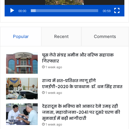
00:00
00:59
Popular
Recent
Comments
घूस लेते संग्रह अमीन और वरिष्ठ सहायक
गिरफ्तार
1 week ago
राज्य में शत-प्रतिशत लागू होंगे
एनईपी-2020 के प्रावधानः डाॅ. धन सिंह रावत
1 week ago
देहरादून के भविष्य को आकार देने उमड़ रही
जनता, महायोजना-2041 पर दूसरे चरण की
सुनवाई में बढ़ी भागीदारी
1 week ago