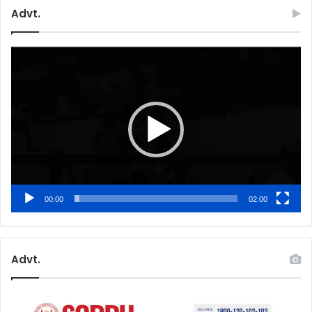
Advt.
Video
Player
00:00
02:00
Advt.