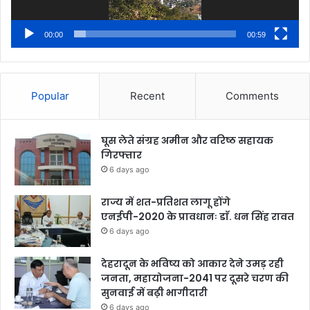
00:00
00:59
Popular
Recent
Comments
घूस लेते संग्रह अमीन और वरिष्ठ सहायक
गिरफ्तार
6 days ago
राज्य में शत-प्रतिशत लागू होंगे
एनईपी-2020 के प्रावधानः डाॅ. धन सिंह रावत
6 days ago
देहरादून के भविष्य को आकार देने उमड़ रही
जनता, महायोजना-2041 पर दूसरे चरण की
सुनवाई में बढ़ी भागीदारी
6 days ago