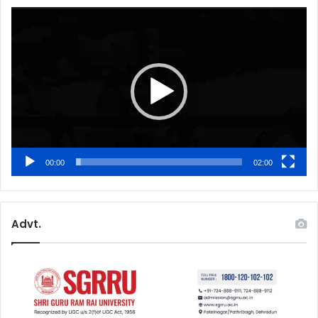
Video
Player
00:00
02:00
Advt.