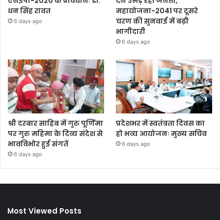
एनईपी-2020 के प्रावधानः डाॅ.
देने उमड़ रही जनता,
धन सिंह रावत
महायोजना-2041 पर दूसरे
चरण की सुनवाई में बढ़ी
6 days ago
भागीदारी
6 days ago
श्री दरबार साहिब में गुरु पूर्णिमा
प्रदेशभर में स्वतंत्रता दिवस का
पर गुरु महिमा के दिव्य संदेश से
हो भव्य आयोजनः मुख्य सचिव
भावविभोर हुई संगतें
6 days ago
6 days ago
Most Viewed Posts