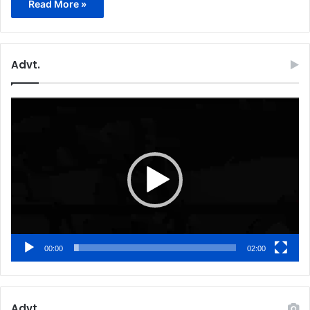
Read More »
Advt.
Video
Player
00:00
02:00
Advt.