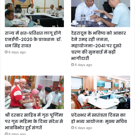
राज्य में शत-प्रतिशत लागू होंगे
देहरादून के भविष्य को आकार
एनईपी-2020 के प्रावधानः डाॅ.
देने उमड़ रही जनता,
धन सिंह रावत
महायोजना-2041 पर दूसरे
चरण की सुनवाई में बढ़ी
6 days ago
भागीदारी
6 days ago
श्री दरबार साहिब में गुरु पूर्णिमा
प्रदेशभर में स्वतंत्रता दिवस का
पर गुरु महिमा के दिव्य संदेश से
हो भव्य आयोजनः मुख्य सचिव
भावविभोर हुई संगतें
6 days ago
6 days ago