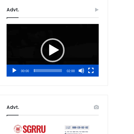
Advt.
Video
Player
00:00
02:00
Advt.