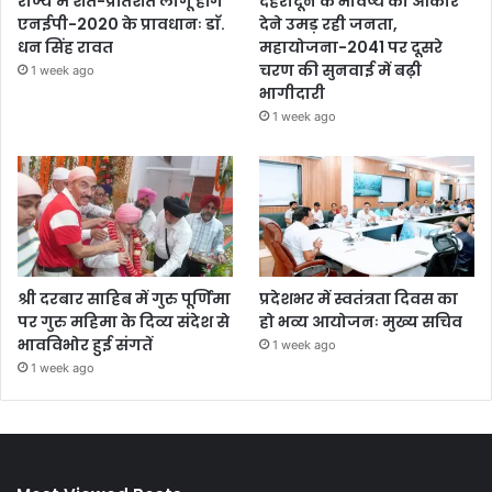
राज्य में शत-प्रतिशत लागू होंगे
देहरादून के भविष्य को आकार
एनईपी-2020 के प्रावधानः डाॅ.
देने उमड़ रही जनता,
धन सिंह रावत
महायोजना-2041 पर दूसरे
चरण की सुनवाई में बढ़ी
1 week ago
भागीदारी
1 week ago
श्री दरबार साहिब में गुरु पूर्णिमा
प्रदेशभर में स्वतंत्रता दिवस का
पर गुरु महिमा के दिव्य संदेश से
हो भव्य आयोजनः मुख्य सचिव
भावविभोर हुई संगतें
1 week ago
1 week ago