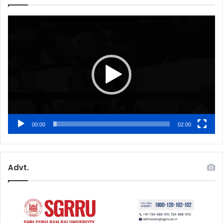
Video
Player
00:00
02:00
Advt.