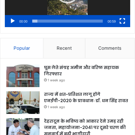
00:00
00:59
Popular
Recent
Comments
घूस लेते संग्रह अमीन और वरिष्ठ सहायक
गिरफ्तार
1 week ago
राज्य में शत-प्रतिशत लागू होंगे
एनईपी-2020 के प्रावधानः डाॅ. धन सिंह रावत
1 week ago
देहरादून के भविष्य को आकार देने उमड़ रही
जनता, महायोजना-2041 पर दूसरे चरण की
सुनवाई में बढ़ी भागीदारी