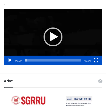
Video
Player
00:00
02:00
Advt.