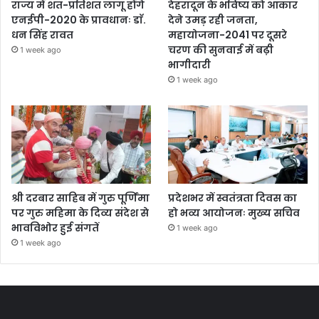
राज्य में शत-प्रतिशत लागू होंगे
देहरादून के भविष्य को आकार
एनईपी-2020 के प्रावधानः डाॅ.
देने उमड़ रही जनता,
धन सिंह रावत
महायोजना-2041 पर दूसरे
चरण की सुनवाई में बढ़ी
1 week ago
भागीदारी
1 week ago
श्री दरबार साहिब में गुरु पूर्णिमा
प्रदेशभर में स्वतंत्रता दिवस का
पर गुरु महिमा के दिव्य संदेश से
हो भव्य आयोजनः मुख्य सचिव
भावविभोर हुई संगतें
1 week ago
1 week ago