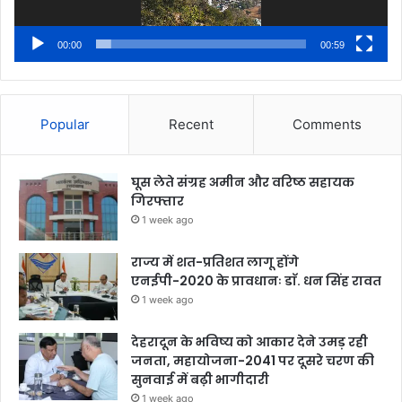
00:00
00:59
Popular
Recent
Comments
घूस लेते संग्रह अमीन और वरिष्ठ सहायक
गिरफ्तार
1 week ago
राज्य में शत-प्रतिशत लागू होंगे
एनईपी-2020 के प्रावधानः डाॅ. धन सिंह रावत
1 week ago
देहरादून के भविष्य को आकार देने उमड़ रही
जनता, महायोजना-2041 पर दूसरे चरण की
सुनवाई में बढ़ी भागीदारी
1 week ago