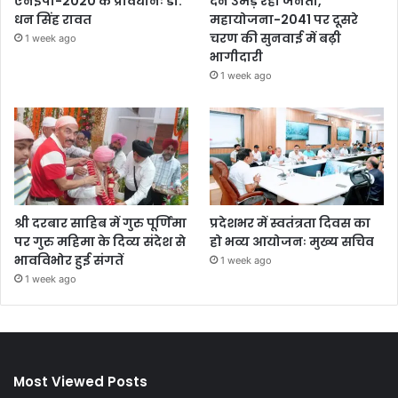
एनईपी-2020 के प्रावधानः डाॅ.
देने उमड़ रही जनता,
धन सिंह रावत
महायोजना-2041 पर दूसरे
चरण की सुनवाई में बढ़ी
1 week ago
भागीदारी
1 week ago
श्री दरबार साहिब में गुरु पूर्णिमा
प्रदेशभर में स्वतंत्रता दिवस का
पर गुरु महिमा के दिव्य संदेश से
हो भव्य आयोजनः मुख्य सचिव
भावविभोर हुई संगतें
1 week ago
1 week ago
Most Viewed Posts