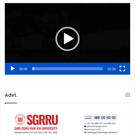
Video
Player
00:00
02:00
Advt.