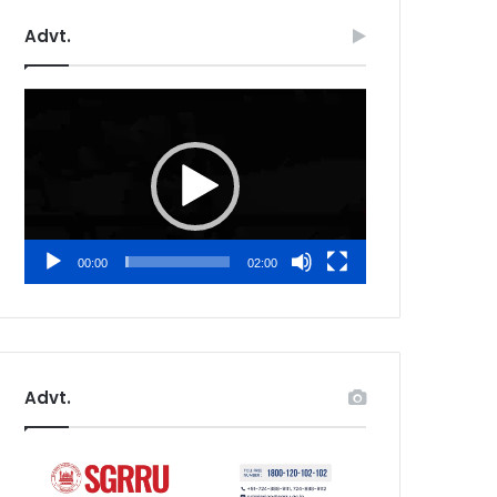
Advt.
Video
Player
00:00
02:00
Advt.