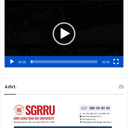
Video
Player
00:00
02:00
Advt.