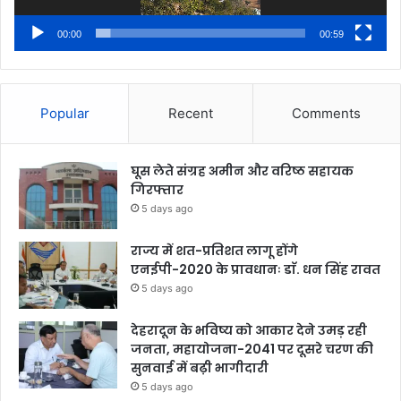
00:00
00:59
Popular
Recent
Comments
घूस लेते संग्रह अमीन और वरिष्ठ सहायक
गिरफ्तार
5 days ago
राज्य में शत-प्रतिशत लागू होंगे
एनईपी-2020 के प्रावधानः डाॅ. धन सिंह रावत
5 days ago
देहरादून के भविष्य को आकार देने उमड़ रही
जनता, महायोजना-2041 पर दूसरे चरण की
सुनवाई में बढ़ी भागीदारी
5 days ago