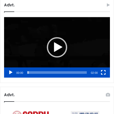
Advt.
Video
Player
00:00
02:00
Advt.