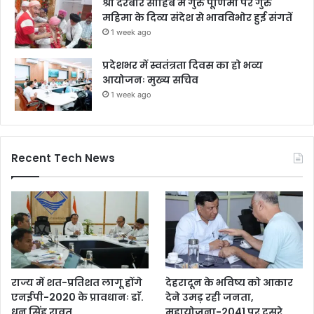
श्री दरबार साहिब में गुरु पूर्णिमा पर गुरु
महिमा के दिव्य संदेश से भावविभोर हुई संगतें
1 week ago
प्रदेशभर में स्वतंत्रता दिवस का हो भव्य
आयोजनः मुख्य सचिव
1 week ago
Recent Tech News
राज्य में शत-प्रतिशत लागू होंगे
देहरादून के भविष्य को आकार
एनईपी-2020 के प्रावधानः डाॅ.
देने उमड़ रही जनता,
धन सिंह रावत
महायोजना-2041 पर दूसरे