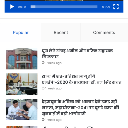
00:00
00:59
Popular
Recent
Comments
घूस लेते संग्रह अमीन और वरिष्ठ सहायक
गिरफ्तार
1 week ago
राज्य में शत-प्रतिशत लागू होंगे
एनईपी-2020 के प्रावधानः डाॅ. धन सिंह रावत
1 week ago
देहरादून के भविष्य को आकार देने उमड़ रही
जनता, महायोजना-2041 पर दूसरे चरण की
सुनवाई में बढ़ी भागीदारी
1 week ago