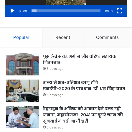
00:00
00:59
Popular
Recent
Comments
घूस लेते संग्रह अमीन और वरिष्ठ सहायक
गिरफ्तार
6 days ago
राज्य में शत-प्रतिशत लागू होंगे
एनईपी-2020 के प्रावधानः डाॅ. धन सिंह रावत
6 days ago
देहरादून के भविष्य को आकार देने उमड़ रही
जनता, महायोजना-2041 पर दूसरे चरण की
सुनवाई में बढ़ी भागीदारी
6 days ago