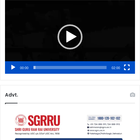
Video
Player
00:00
02:00
Advt.