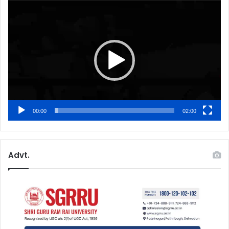
Video
Player
00:00
02:00
Advt.