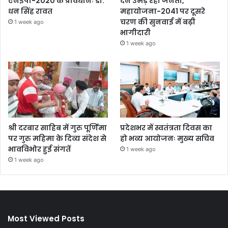
एनईपी-2020 के प्रावधानः डाॅ.
देने उमड़ रही जनता,
धन सिंह रावत
महायोजना-2041 पर दूसरे
चरण की सुनवाई में बढ़ी
1 week ago
भागीदारी
1 week ago
श्री दरबार साहिब में गुरु पूर्णिमा
प्रदेशभर में स्वतंत्रता दिवस का
पर गुरु महिमा के दिव्य संदेश से
हो भव्य आयोजनः मुख्य सचिव
भावविभोर हुई संगतें
1 week ago
1 week ago
Most Viewed Posts