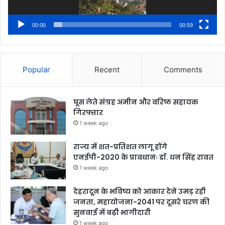
00:00
00:59
Popular
Recent
Comments
घूस लेते संग्रह अमीन और वरिष्ठ सहायक
गिरफ्तार
1 week ago
राज्य में शत-प्रतिशत लागू होंगे
एनईपी-2020 के प्रावधानः डाॅ. धन सिंह रावत
1 week ago
देहरादून के भविष्य को आकार देने उमड़ रही
जनता, महायोजना-2041 पर दूसरे चरण की
सुनवाई में बढ़ी भागीदारी
1 week ago