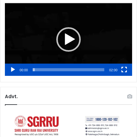
Video
Player
00:00
02:00
Advt.