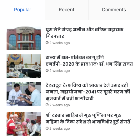
Popular
Recent
Comments
घूस लेते संग्रह अमीन और वरिष्ठ सहायक
गिरफ्तार
2 weeks ago
राज्य में शत-प्रतिशत लागू होंगे
एनईपी-2020 के प्रावधानः डाॅ. धन सिंह रावत
2 weeks ago
देहरादून के भविष्य को आकार देने उमड़ रही
जनता, महायोजना-2041 पर दूसरे चरण की
सुनवाई में बढ़ी भागीदारी
2 weeks ago
श्री दरबार साहिब में गुरु पूर्णिमा पर गुरु
महिमा के दिव्य संदेश से भावविभोर हुई संगतें
2 weeks ago