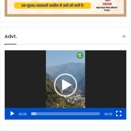
Advt.
Video
Player
00:00
00:59