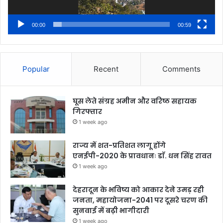
00:00
00:59
Popular
Recent
Comments
घूस लेते संग्रह अमीन और वरिष्ठ सहायक
गिरफ्तार
1 week ago
राज्य में शत-प्रतिशत लागू होंगे
एनईपी-2020 के प्रावधानः डाॅ. धन सिंह रावत
1 week ago
देहरादून के भविष्य को आकार देने उमड़ रही
जनता, महायोजना-2041 पर दूसरे चरण की
सुनवाई में बढ़ी भागीदारी
1 week ago