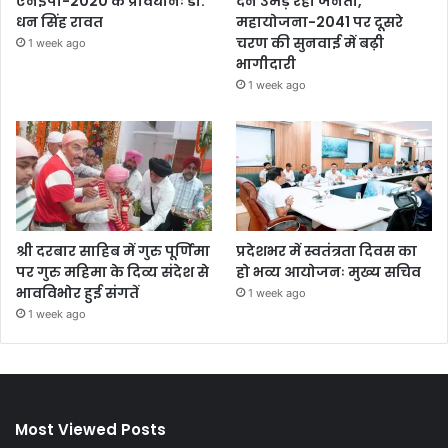
एनईपी-2020 के प्रावधानः डाॅ.
देने उमड़ रही जनता,
धन सिंह रावत
महायोजना-2041 पर दूसरे
चरण की सुनवाई में बढ़ी
1 week ago
भागीदारी
1 week ago
श्री दरबार साहिब में गुरु पूर्णिमा
प्रदेशभर में स्वतंत्रता दिवस का
पर गुरु महिमा के दिव्य संदेश से
हो भव्य आयोजनः मुख्य सचिव
भावविभोर हुई संगतें
1 week ago
1 week ago
Most Viewed Posts