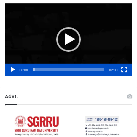
Video
Player
00:00
02:00
Advt.