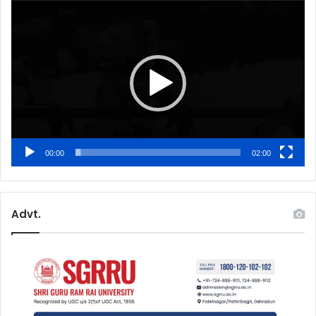
Video
Player
00:00
02:00
Advt.