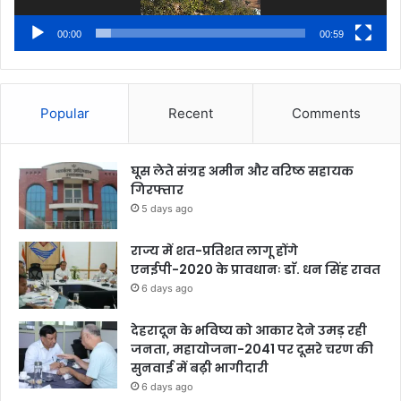
00:00
00:59
Popular
Recent
Comments
घूस लेते संग्रह अमीन और वरिष्ठ सहायक
गिरफ्तार
5 days ago
राज्य में शत-प्रतिशत लागू होंगे
एनईपी-2020 के प्रावधानः डाॅ. धन सिंह रावत
6 days ago
देहरादून के भविष्य को आकार देने उमड़ रही
जनता, महायोजना-2041 पर दूसरे चरण की
सुनवाई में बढ़ी भागीदारी
6 days ago