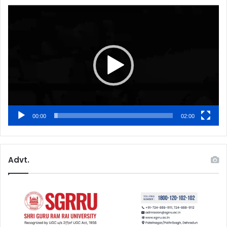
Video
Player
00:00
02:00
Advt.