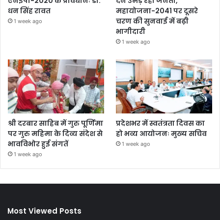
एनईपी-2020 के प्रावधानः डाॅ.
देने उमड़ रही जनता,
धन सिंह रावत
महायोजना-2041 पर दूसरे
चरण की सुनवाई में बढ़ी
1 week ago
भागीदारी
1 week ago
श्री दरबार साहिब में गुरु पूर्णिमा
प्रदेशभर में स्वतंत्रता दिवस का
पर गुरु महिमा के दिव्य संदेश से
हो भव्य आयोजनः मुख्य सचिव
भावविभोर हुई संगतें
1 week ago
1 week ago
Most Viewed Posts