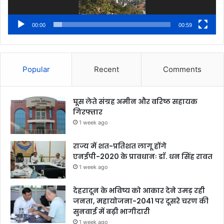
00:00
00:59
Popular
Recent
Comments
घूस लेते संग्रह अमीन और वरिष्ठ सहायक
गिरफ्तार
1 week ago
राज्य में शत-प्रतिशत लागू होंगे
एनईपी-2020 के प्रावधानः डाॅ. धन सिंह रावत
1 week ago
देहरादून के भविष्य को आकार देने उमड़ रही
जनता, महायोजना-2041 पर दूसरे चरण की
सुनवाई में बढ़ी भागीदारी
1 week ago