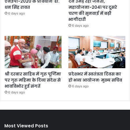
एनईपी-2020 के प्रावधानः डाॅ.
देने उमड़ रही जनता,
धन सिंह रावत
महायोजना-2041 पर दूसरे
चरण की सुनवाई में बढ़ी
6 days ago
भागीदारी
6 days ago
श्री दरबार साहिब में गुरु पूर्णिमा
प्रदेशभर में स्वतंत्रता दिवस का
पर गुरु महिमा के दिव्य संदेश से
हो भव्य आयोजनः मुख्य सचिव
भावविभोर हुई संगतें
6 days ago
6 days ago
Most Viewed Posts