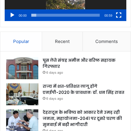
00:00
00:59
Popular
Recent
Comments
घूस लेते संग्रह अमीन और वरिष्ठ सहायक
गिरफ्तार
6 days ago
राज्य में शत-प्रतिशत लागू होंगे
एनईपी-2020 के प्रावधानः डाॅ. धन सिंह रावत
6 days ago
देहरादून के भविष्य को आकार देने उमड़ रही
जनता, महायोजना-2041 पर दूसरे चरण की
सुनवाई में बढ़ी भागीदारी
6 days ago