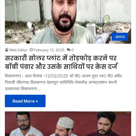
अपराध
Web Editor
February 12, 2025
0
सरकारी सोलर प्लांट में तोड़फोड़ करने पर
बॉबी पंवार और उसके साथियों पर केस दर्ज
विकासनगर। आज दिनांक -12/02/2025 को मौ0 आजम पुत्र स्व0 मौ0 हमीद
निवासी जीवनगढ विकसनगर देहरादून प्रतिनिधि पोचमपैड कन्सट्रक्शन कंपनी
डाकपत्थर विकासनगर…
Read More »