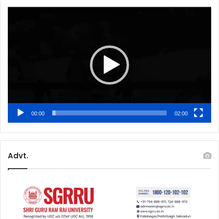
Video
Player
00:00
02:00
Advt.