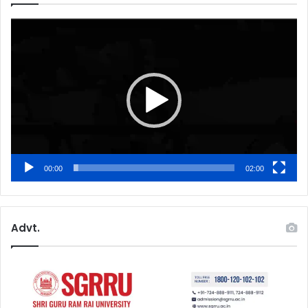
Video
Player
00:00
02:00
Advt.