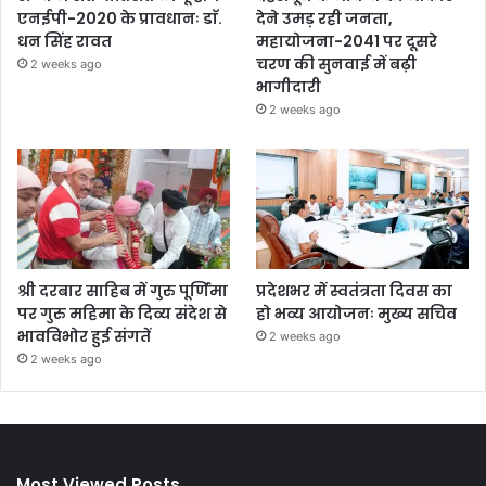
एनईपी-2020 के प्रावधानः डाॅ.
देने उमड़ रही जनता,
धन सिंह रावत
महायोजना-2041 पर दूसरे
चरण की सुनवाई में बढ़ी
2 weeks ago
भागीदारी
2 weeks ago
श्री दरबार साहिब में गुरु पूर्णिमा
प्रदेशभर में स्वतंत्रता दिवस का
पर गुरु महिमा के दिव्य संदेश से
हो भव्य आयोजनः मुख्य सचिव
भावविभोर हुई संगतें
2 weeks ago
2 weeks ago
Most Viewed Posts