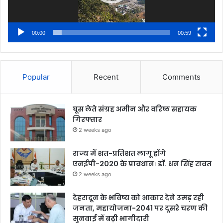
00:00
00:59
Popular
Recent
Comments
घूस लेते संग्रह अमीन और वरिष्ठ सहायक
गिरफ्तार
2 weeks ago
राज्य में शत-प्रतिशत लागू होंगे
एनईपी-2020 के प्रावधानः डाॅ. धन सिंह रावत
2 weeks ago
देहरादून के भविष्य को आकार देने उमड़ रही
जनता, महायोजना-2041 पर दूसरे चरण की
सुनवाई में बढ़ी भागीदारी