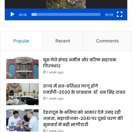
00:00
00:59
Popular
Recent
Comments
घूस लेते संग्रह अमीन और वरिष्ठ सहायक
गिरफ्तार
1 week ago
राज्य में शत-प्रतिशत लागू होंगे
एनईपी-2020 के प्रावधानः डाॅ. धन सिंह रावत
1 week ago
देहरादून के भविष्य को आकार देने उमड़ रही
जनता, महायोजना-2041 पर दूसरे चरण की
सुनवाई में बढ़ी भागीदारी
1 week ago