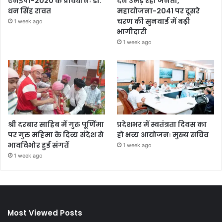
एनईपी-2020 के प्रावधानः डाॅ.
देने उमड़ रही जनता,
धन सिंह रावत
महायोजना-2041 पर दूसरे
चरण की सुनवाई में बढ़ी
1 week ago
भागीदारी
1 week ago
श्री दरबार साहिब में गुरु पूर्णिमा
प्रदेशभर में स्वतंत्रता दिवस का
पर गुरु महिमा के दिव्य संदेश से
हो भव्य आयोजनः मुख्य सचिव
भावविभोर हुई संगतें
1 week ago
1 week ago
Most Viewed Posts