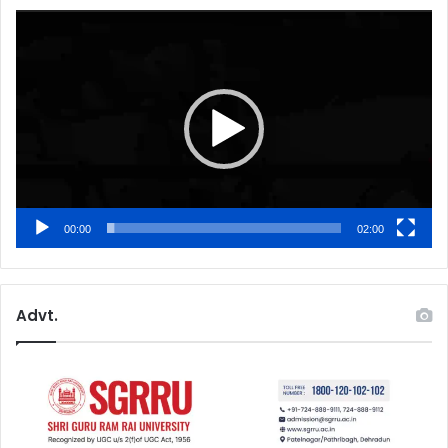
Video
Player
00:00
02:00
Advt.