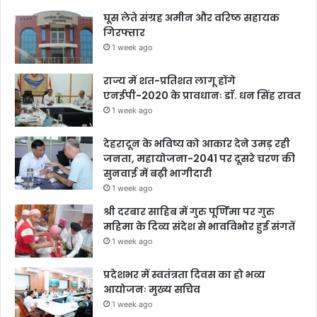
घूस लेते संग्रह अमीन और वरिष्ठ सहायक
गिरफ्तार
1 week ago
राज्य में शत-प्रतिशत लागू होंगे
एनईपी-2020 के प्रावधानः डाॅ. धन सिंह रावत
1 week ago
देहरादून के भविष्य को आकार देने उमड़ रही
जनता, महायोजना-2041 पर दूसरे चरण की
सुनवाई में बढ़ी भागीदारी
1 week ago
श्री दरबार साहिब में गुरु पूर्णिमा पर गुरु
महिमा के दिव्य संदेश से भावविभोर हुई संगतें
1 week ago
प्रदेशभर में स्वतंत्रता दिवस का हो भव्य
आयोजनः मुख्य सचिव
1 week ago