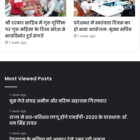
श्री दरबार साहिब में गुरु पूर्णिमा
प्रदेशभर में स्वतंत्रता दिवस का
पर गुरु महिमा के दिव्य संदेश से
हो भव्य आयोजनः मुख्य सचिव
भावविभोर हुई संगतें
1 week ago
1 week ago
Most Viewed Posts
1 week ago
घूस लेते संग्रह अमीन और वरिष्ठ सहायक गिरफ्तार
1 week ago
राज्य में शत-प्रतिशत लागू होंगे एनईपी-2020 के प्रावधानः डाॅ.
धन सिंह रावत
1 week ago
देहरादून के भविष्य को आकार देने उमड़ रही जनता,