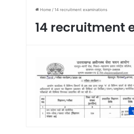
Home
/
14 recruitment examinations
14 recruitment
य