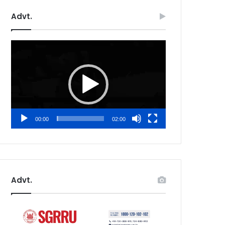
Advt.
Video
Player
00:00
02:00
Advt.